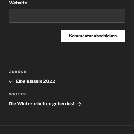
Website
Beitragsnavigation
Vorheriger
ZURÜCK
Beitrag
Elbe Klassik 2022
Nächster
WEITER
Beitrag
Die Winterarbeiten gehen los!